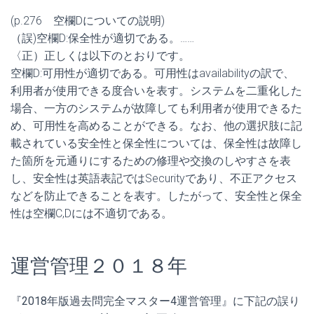
(p.276 空欄Dについての説明)
（誤)空欄D:保全性が適切である。……
〈正）正しくは以下のとおりです。
空欄D:可用性が適切である。可用性はavailability
の訳で、
利用者が使用できる度合いを表す。システムを二重化した
場合、一方のシステムが故障しても利用者が
使用できるた
め、可用性を高めることができる。
なお、他の選択肢に記
載されている安全性と保全性については、保
全性は故障し
た箇所を元通りにするための修理や交換のしやすさを
表
し、安全性は英語表記ではSecurityであり、不正アクセス
など
を防止できることを表す。したがって、安全性と保全
性は空欄C,
Dには不適切である。
運営管理２０１８年
『2018年版過去問完全マスター4運営管理』に下記の誤り