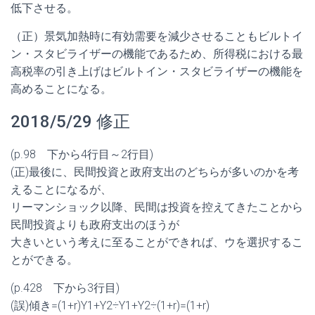
低下させる。
（正）景気加熱時に有効需要を減少させることもビルトイ
ン・スタビライザーの機能であるため、所得税における最
高税率の引き上げはビルトイン・スタビライザーの機能を
高めることになる。
2018/5/29 修正
(p.98 下から4行目～2行目)
(正)最後に、民間投資と政府支出のどちらが多いのかを考
えるこ
とになるが、
リーマンショック以降、民間は投資を控えてきたことから
民間投資
よりも政府支出のほうが
大きいという考えに至ることができれば、ウを選択するこ
とができ
る。
(p.428 下から3行目)
(誤)傾き=(1+r)Y1+Y2÷Y1+Y2÷(1+r)=(
1+r)