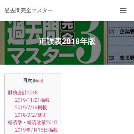
過去問完全マスター
ナビゲ
正誤表2018年版
目次
[
hide
]
財務会計2018
2019/11/21掲載
2019/7/19掲載
2018/9/27修正
経済学・経済政策2018
2019年7月16日掲載