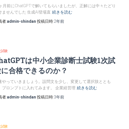
8ヶ月前にChatGPTで解いてもらいましたが、正解には中々たどり
けませんでした 生成AI登場直
続きを読む
稿者:
admin-shindan
投稿日時:
2年
前
次試験
ChatGPTは中小企業診断士試験1次試
験に合格できるのか？
速やっていきましょう。設問文を少し、変更して選択肢ととも
、プロンプトに入れてみます。 企業経営理
続きを読む
稿者:
admin-shindan
投稿日時:
3年
前
次試験