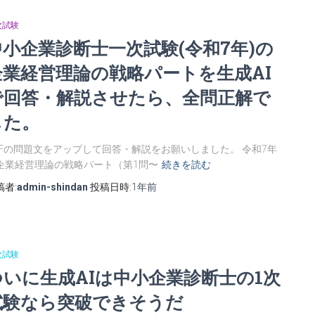
次試験
中小企業診断士一次試験(令和7年)の
企業経営理論の戦略パートを生成AI
で回答・解説させたら、全問正解で
した。
DFの問題文をアップして回答・解説をお願いしました。 令和7年
企業経営理論の戦略パート（第1問〜
続きを読む
稿者:
admin-shindan
投稿日時:
1年
前
次試験
ついに生成AIは中小企業診断士の1次
試験なら突破できそうだ