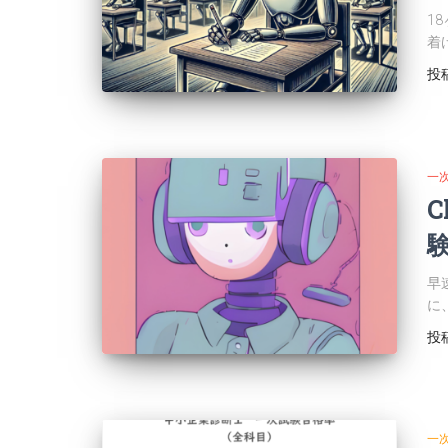
1
着
投
一
早
に
投
一