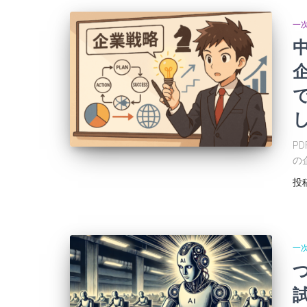
一
P
の
投
一